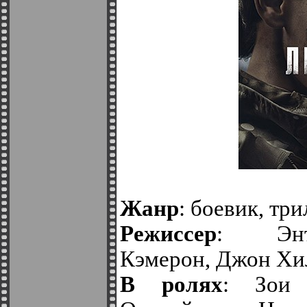
Жанр
: боевик, тр
Режиссер
: Эн
Кэмерон, Джон Хи
В ролях
: Зои 