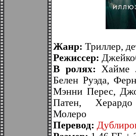
Жанр:
Триллер, де
Режиссер:
Джейко
В ролях:
Хайме Л
Белен Руэда, Фер
Мэнни Перес, Джо
Патен, Херардо
Молеро
Перевод:
Дублиро