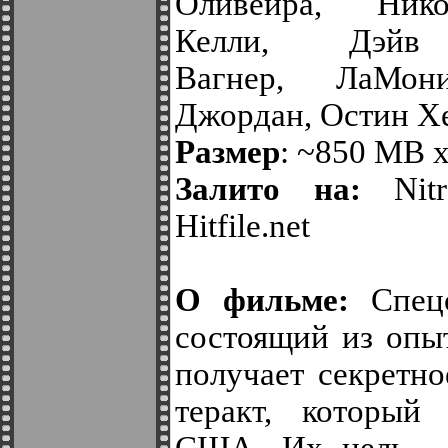
Оливейра, Ник
Келли, Дэйв
Вагнер, ЛаМон
Джордан, Остин Х
Размер
: ~850 MB x
Залито на:
Nit
Hitfile.net
О фильме:
Спец
состоящий из опы
получает секретно
теракт, который 