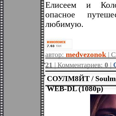
Елисеем и Коло
опасное путеше
любимую.
medvezonok
автор:
| С
21
| Комментариев:
0
|
СОУЛМ8ЙТ / Soulm8
WEB-DL (1080p)