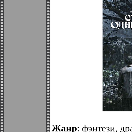
Жанр
: фэнтези, д