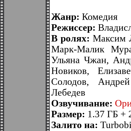
Жанр:
Комедия
Режиссер:
Владисл
В ролях:
Максим Л
Марк-Малик Мура
Ульяна Чжан, Анд
Новиков, Елизав
Солодов, Андре
Лебедев
Озвучивание:
Ори
Размер:
1.37 ГБ + 
Залито на:
Turbobit