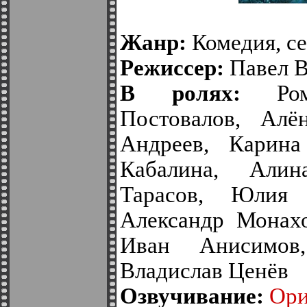
Жанр:
Комедия, с
Режиссер:
Павел 
В ролях:
Рома
Постовалов, Алё
Андреев, Карина
Кабалина, Алин
Тарасов, Юлия 
Александр Монахо
Иван Анисимов
Владислав Ценёв
Озвучивание:
Ори