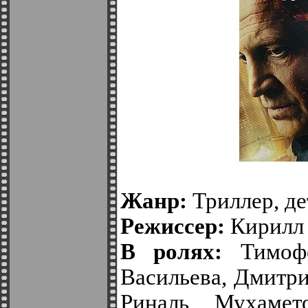
Жанр:
Триллер, де
Режиссер:
Кирилл 
В ролях:
Тимофе
Васильева, Дмитри
Риналь Мухамет