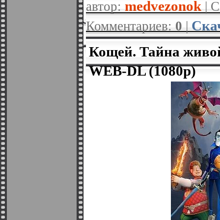
medvezonok
автор:
| С
Ска
Комментариев:
0
|
Кощей. Тайна живо
WEB-DL (1080p)