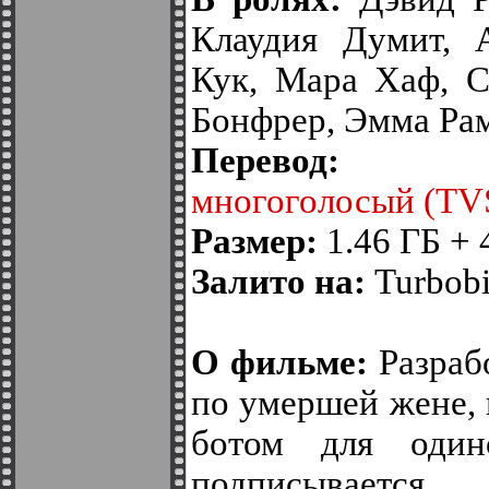
Клаудия Думит, 
Кук, Мара Хаф, С
Бонфрер, Эмма Рам
Перево
многоголосый (TV
Размер:
1.46 ГБ + 
Залито на:
Turbobit
О фильме:
Разраб
по умершей жене, 
ботом для один
подписывается 