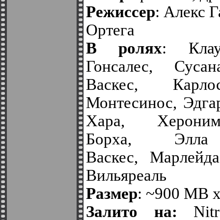
Режиссер
: Алекс 
Ортега
В ролях
: Кла
Гонсалес, Суса
Васкес, Карл
Монтесинос, Эдга
Хара, Херони
Борха, Элла
Васкес, Марлейд
Вильяреаль
Размер
: ~900 MB x
Залито на:
Nit