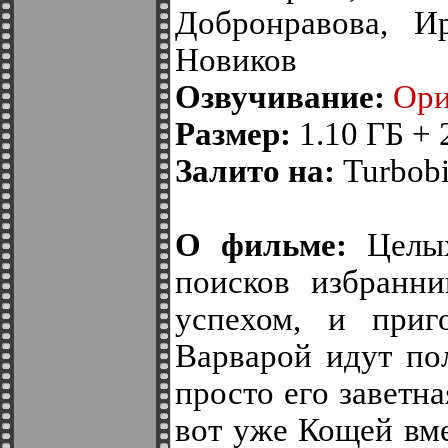
Добронравова, И
Новиков
Озвучивание:
Ори
Размер:
1.10 ГБ + 
Залито на:
Turbobit
О фильме:
Целых
поисков избранни
успехом, и приг
Варварой идут по
просто его заветна
вот уже Кощей вм