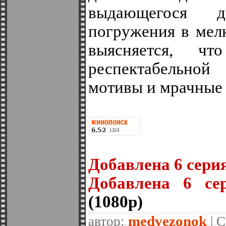
выдающегося 
погружения в мел
выясняется, ч
респектабельно
мотивы и мрачные 
Добавленa 6 серия
Добавленa 6 се
(1080p)
medvezonok
автор:
| С