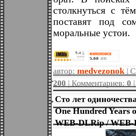
столкнуться с тё
поставят под со
моральные устои.
medvezonok
автор:
| С
200
| Комментариев:
0
Сто лет одиночества 
One Hundred Years of
WEB-DLRip / WEB-D