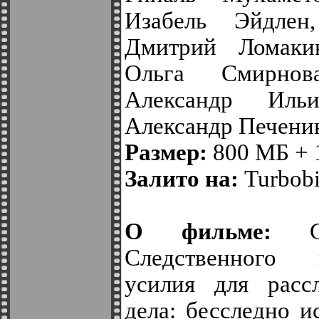
Изабель Эйдлен
Дмитрий Ломаки
Ольга Смирнов
Александр Иль
Александр Печени
Размер:
800 МБ + 
Залито на:
Turbobit
О фильме:
Со
Следственного 
усилия для рассл
дела: бесследно и