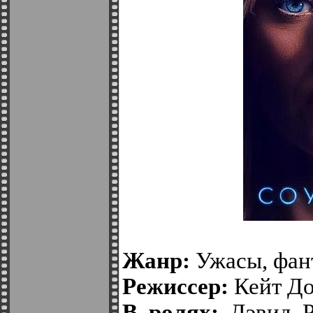
Жанр:
Ужасы, фант
Режиссер:
Кейт Д
В ролях:
Дэвид Р