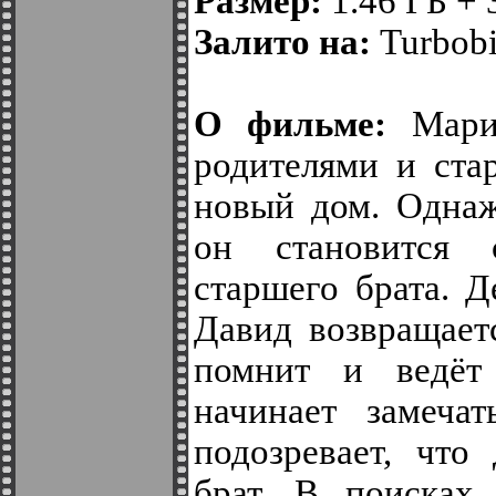
Размер:
1.46 ГБ + 
Залито на:
Turbobit
О фильме:
Марио
родителями и ста
новый дом. Одна
он становится 
старшего брата. Д
Давид возвращает
помнит и ведёт
начинает замеча
подозревает, что
брат. В поисках 