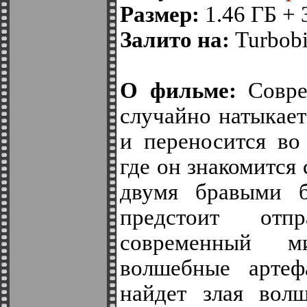
Размер:
1.46 ГБ + 
Залито на:
Turbobit
О фильме:
Совре
случайно натыкае
и переносится во
где он знакомится
двумя бравыми б
предстоит отп
современный м
волшебные артеф
найдет злая вол