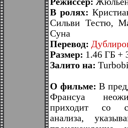
Режиссер:
Жюльен
В ролях:
Кристиан
Сильви Тестю, М
Суна
Перевод:
Дублиро
Размер:
1.46 ГБ + 
Залито на:
Turbobit
О фильме:
В пред
Франсуа неожи
приходит со ст
анализа, указы