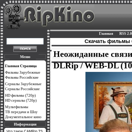
Главная
RSS 2.0
Cкачать фильмы 
Неожиданные связи 2
Меню
DLRip / WEB-DL (10
Главная Страница
Фильмы Зарубежные
Фильмы Российские
Сериалы Зарубежные
Сериалы Российские
HD фильмы (720p)
HD сериалы (720p)
Мультфильмы
ТВ передачи и Шоу
Документальное кино
Информация
Что такое CAMRip,TS,