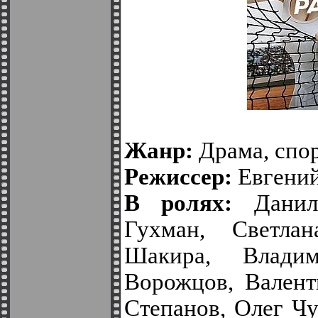
Жанр:
Драма, спо
Режиссер:
Евгений
В ролях:
Данила
Гухман, Светлан
Шакира, Влади
Ворожцов, Валент
Степанов, Олег Ч