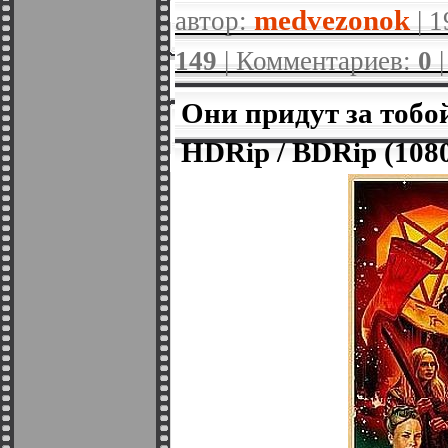
medvezonok
автор:
| 1
149
| Комментариев:
0
Они придут за тобой 
HDRip / BDRip (108