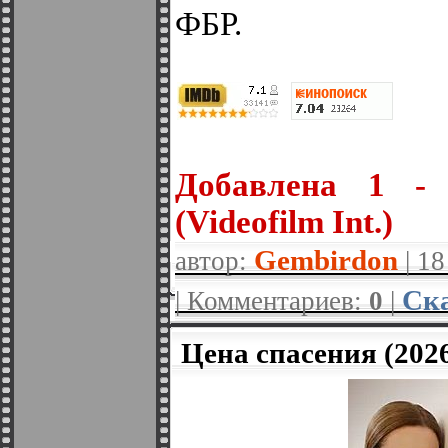
ФБР.
Добавлена 1 - 
(Videofilm Int.)
Gembirdon
автор:
| 1
Ска
| Комментариев:
0
|
Цена спасения (20