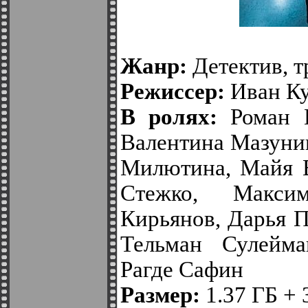
Жанр:
Детектив, т
Режиссер:
Иван Ку
В ролях:
Роман К
Валентина Мазунин
Милютина, Майя В
Стежко, Макси
Кирьянов, Дарья П
Тельман Сулейма
Рагде Сафин
Размер:
1.37 ГБ + 