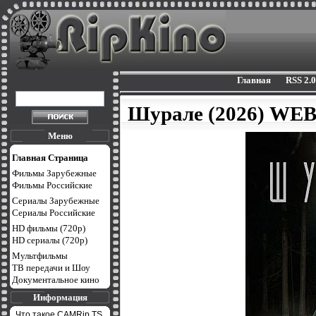
Главная
RSS 2.0
Шурале (2026) WEB
Меню
Главная Страница
Фильмы Зарубежные
Фильмы Российские
Сериалы Зарубежные
Сериалы Российские
HD фильмы (720p)
HD сериалы (720p)
Мультфильмы
ТВ передачи и Шоу
Документальное кино
Информация
Что такое CAMRip,TS,