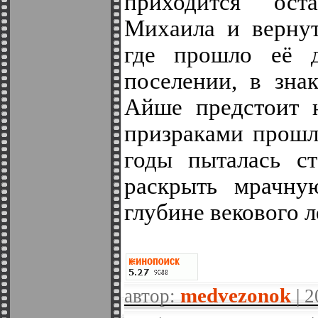
приходится ост
Михаила и вернут
где прошло её д
поселении, в зна
Айше предстоит н
призраками прошл
годы пыталась ст
раскрыть мрачну
глубине векового л
medvezonok
автор:
| 2