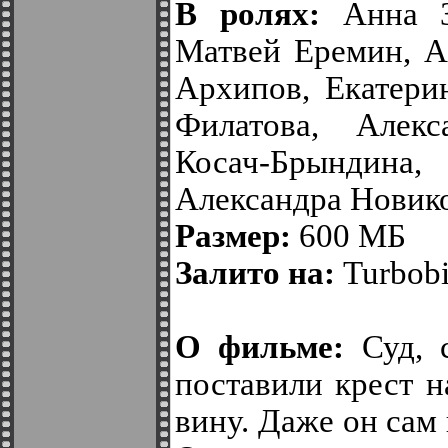
В ролях:
Анна Зд
Матвей Еремин, А
Архипов, Екатери
Филатова, Алекс
Косач-Брындин
Александра Новик
Размер:
600 МБ
Залито на:
Turbobit
О фильме:
Суд, с
поставили крест н
вину. Даже он сам