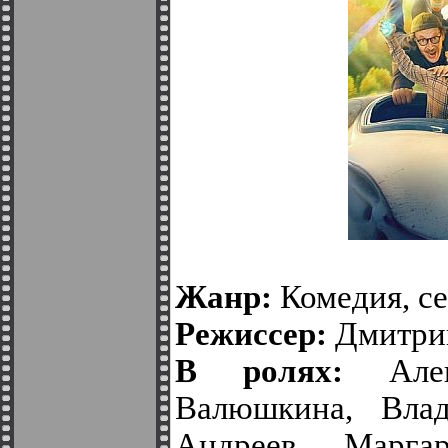
Жанр:
Комедия, с
Режиссер:
Дмитри
В ролях:
Алекс
Валюшкина, Влад
Андреев, Марга