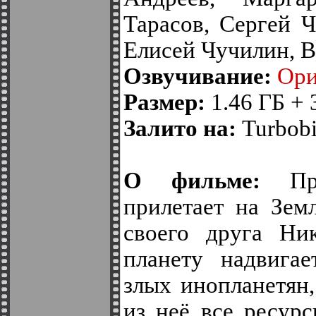
Тарасов, Сергей 
Елисей Чучилин, 
Озвучивание:
Ори
Размер:
1.46 ГБ + 
Залито на:
Turbobit
О фильме:
При
прилетает на Зем
своего друга Ни
планету надвигае
злых инопланетян,
из неё все ресурс