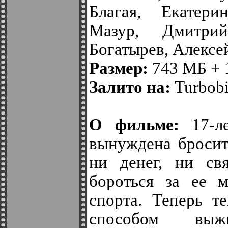
Благая, Екатер
Мазур, Дмитри
Богатырев, Алекс
Размер:
743 МБ + 
Залито на:
Turbobit
О фильме:
17-ле
вынуждена бросит
ни денег, ни св
бороться за ее 
спорта. Теперь т
способом выжи