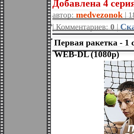
Добавленa 4 серия
medvezonok
автор:
| 
Ска
| Комментариев:
0
|
Первая ракетка - 1 
WEB-DL (1080p)