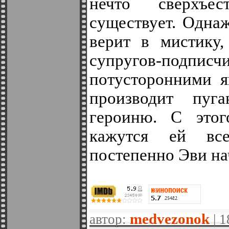
нечто сверхъе
существует. Одна
верит в мистику,
супругов-подписч
потусторонними я
производит пуг
героиню. С этог
кажутся ей вс
постепенно Эви на
medvezonok
автор:
| 1