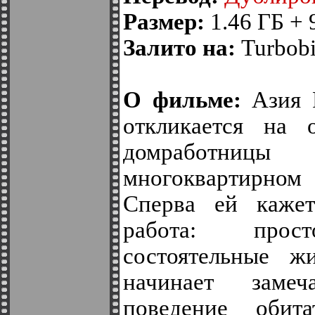
Размер:
1.46 ГБ + 
Залито на:
Turbobit
О фильме:
Азия Р
откликается на 
домработни
многоквартирно
Сперва ей кажет
работа: прост
состоятельные ж
начинает заме
поведение обит