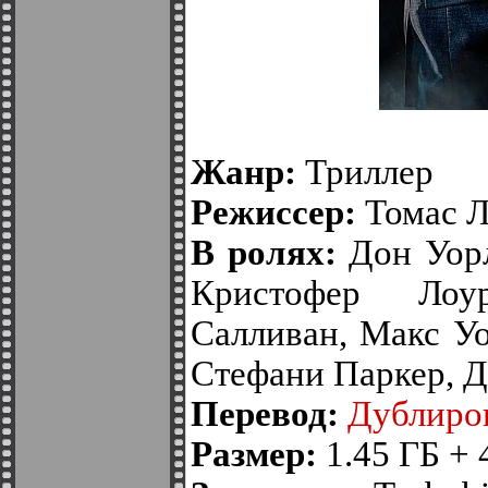
Жанр:
Триллер
Режиссер:
Томас Л
В ролях:
Дон Уорл
Кристофер Лоу
Салливан, Макс У
Стефани Паркер, 
Перевод:
Дублиро
Размер:
1.45 ГБ + 