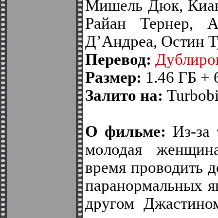
Мишель Дюк, Киан
Райан Тернер, 
Д’Андреа, Остин Т
Перевод:
Дублиро
Размер:
1.46 ГБ + 
Залито на:
Turbobit
О фильме:
Из-за 
молодая женщин
время проводить д
паранормальных я
другом Джастином