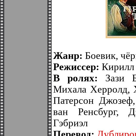
Жанр:
Боевик, чёр
Режиссер:
Кирилл 
В ролях:
Зази Би
Михала Херролд, 
Патерсон Джозеф,
ван Ренсбург, Д
Гэбриэл
Перевод:
Дублиро