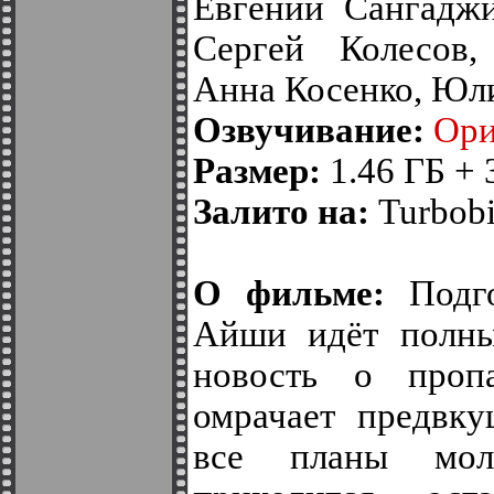
Евгений Сангаджи
Сергей Колесов,
Анна Косенко, Юл
Озвучивание:
Ори
Размер:
1.46 ГБ + 
Залито на:
Turbobit
О фильме:
Подго
Айши идёт полны
новость о проп
омрачает предвку
все планы мол