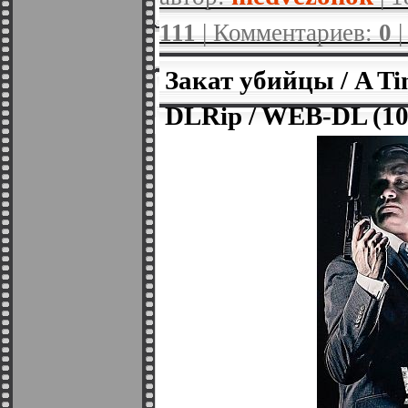
111
| Комментариев:
0
Закат убийцы / A Ti
DLRip / WEB-DL (10