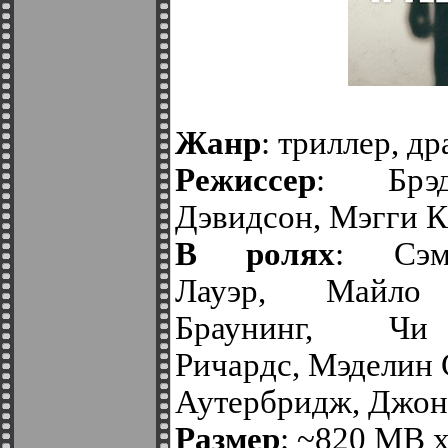
Жанр
: триллер, д
Режиссер
: Брэ
Дэвидсон, Мэгги 
В ролях
: Сэм
Лауэр, Майло 
Браунинг, Ч
Ричардс, Мэделин 
Аутербридж, Джон
Размер
: ~820 MB x