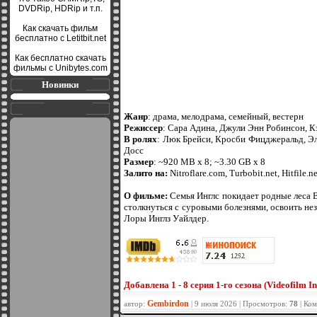
DVDRip, HDRip и т.п.
Как скачать фильм
бесплатно с Letitbit.net
Как бесплатно скачать
фильмы с Unibytes.com
Новинки
Жанр
: драма, мелодрама, семейный, вестерн
Режиссер
: Сара Адина, Джули Энн Робинсон, К
В ролях
: Люк Брейси, Кросби Фицджеральд, Эл
Досс
Размер
: ~920 MB x 8; ~3.30 GB x 8
Залито на:
Nitroflare.com, Turbobit.net, Hitfile.ne
О фильме:
Семья Инглс покидает родные леса 
столкнуться с суровыми болезнями, освоить не
Лоры Инглз Уайлдер.
Добавлена 1 - 8 серия 1-го сезона (Videofilm Int
Gembirdon
автор:
| 9 июля 2026 | Просмотров:
78
| Ко