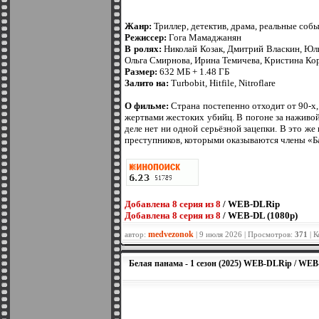
Жанр:
Триллер, детектив, драма, реальные соб
Режиссер:
Гога Мамаджанян
В ролях:
Николай Козак, Дмитрий Власкин, Юли
Ольга Смирнова, Ирина Темичева, Кристина Ко
Размер:
632 МБ + 1.48 ГБ
Залито на:
Turbobit, Hitfile, Nitroflare
О фильме:
Страна постепенно отходит от 90-х,
жертвами жестоких убийц. В погоне за наживой
деле нет ни одной серьёзной зацепки. В это 
преступников, которыми оказываются члены «Б
Добавленa 8 серия из 8
/ WEB-DLRip
Добавленa 8 серия из 8
/ WEB-DL (1080p)
medvezonok
автор:
| 9 июля 2026 | Просмотров:
371
| 
Белая панама - 1 сезон (2025) WEB-DLRip / WEB