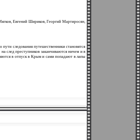
Мягков, Евгений Шириков, Георгий Мартиросян,
по пути следования путешественники становятся
 на след преступников заканчиваются ничем и в
яются в отпуск в Крым и сами попадают в лапы