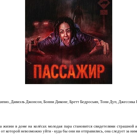
ипио, Давиэль Джонсон, Бонни Диконе, Бретт Бедросьян, Тони Дуп, Джессика 
а жизни в доме на колёсах молодая пара становится свидетелями страшной а
от которой невозможно уйти - куда бы они ни отправились, она следует за ним