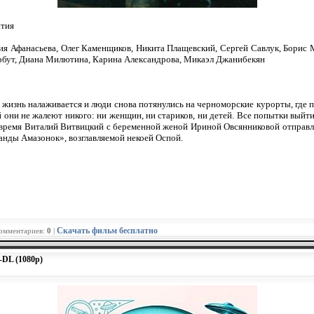
ытия
я Афанасьева, Олег Каменщиков, Никита Плащевский, Сергей Савлук, Борис 
рбут, Диана Милютина, Карина Александрова, Микаэл Джанибекян
 жизнь налаживается и люди снова потянулись на черноморские курорты, где 
 они не жалеют никого: ни женщин, ни стариков, ни детей. Все попытки выйти
же время Виталий Витвицкий с беременной женой Ириной Овсянниковой отправл
анды Амазонок», возглавляемой некоей Оспой.
Скачать фильм бесплатно
Комментариев:
0
|
-DL (1080p)