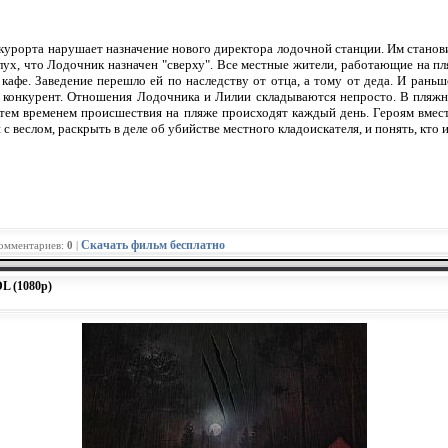
урорта нарушает назначение нового директора лодочной станции. Им станови
лух, что Лодочник назначен "сверху". Все местные жители, работающие на пл
кафе. Заведение перешло ей по наследству от отца, а тому от деда. И раньш
й конкурент. Отношения Лодочника и Лилии складываются непросто. В пляжн
 тем временем происшествия на пляже происходят каждый день. Героям вместе
 с веслом, раскрыть в деле об убийстве местного кладоискателя, и понять, кто
Скачать фильм бесплатно
Комментариев:
0
|
L (1080p)