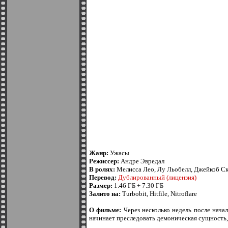
Жанр:
Ужасы
Режиссер:
Андре Эвредал
В ролях:
Мелисса Лео, Лу Льобелл, Джейкоб Ск
Перевод:
Дублированный (лицензия)
Размер:
1.46 ГБ + 7.30 ГБ
Залито на:
Turbobit, Hitfile, Nitroflare
О фильме:
Через несколько недель после начал
начинает преследовать демоническая сущность, 