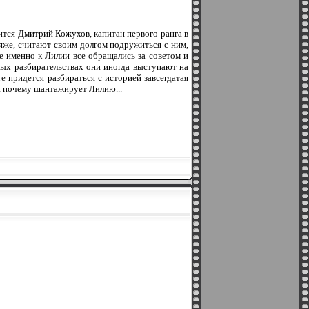
тся Дмитрий Кожухов, капитан первого ранга в
яже, считают своим долгом подружиться с ним,
е именно к Лилии все обращались за советом и
ых разбирательствах они иногда выступают на
 придется разбираться с историей завсегдатая
 и почему шантажирует Лилию...