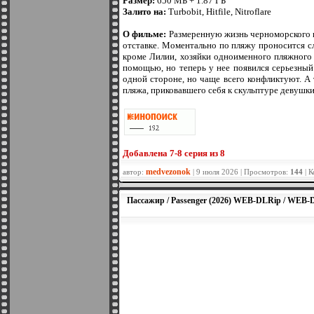
Размер:
650 МБ + 1.87 ГБ
Залито на:
Turbobit, Hitfile, Nitroflare
О фильме:
Размеренную жизнь черноморского к
отставке. Моментально по пляжу проносится с
кроме Лилии, хозяйки одноименного пляжного 
помощью, но теперь у нее появился серьезны
одной стороне, но чаще всего конфликтуют. А
пляжа, приковавшего себя к скульптуре девушки
Добавленa 7-8 серия из 8
medvezonok
автор:
| 9 июля 2026 | Просмотров:
144
| 
Пассажир / Passenger (2026) WEB-DLRip / WEB-D