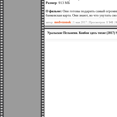
Размер
: 913 МБ
О фильме:
Они готовы подарить самый огромный
банковская карта. Они знают, во что укутать с
medvezonok
автор:
| 1 мая 2017 | Просмотров:
1 541
| 
Уральские Пельмени. Ковбои здесь тихие (2017)