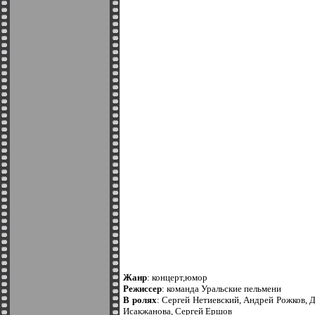
Жанр
: концерт,юмор
Режиссер
: команда Уральские пельмени
В ролях
: Сергей Нетиевский, Андрей Рожков, 
Исакжанова, Сергей Ершов