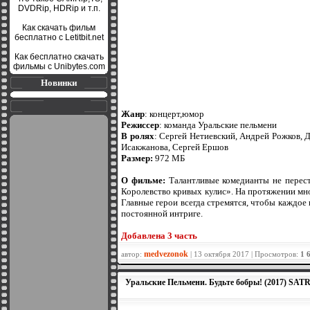
DVDRip, HDRip и т.п.
Как скачать фильм
бесплатно с Letitbit.net
Как бесплатно скачать
фильмы с Unibytes.com
Новинки
Жанр
: концерт,юмор
Режиссер
: команда Уральские пельмени
В ролях
: Сергей Нетиевский, Андрей Рожков, 
Исакжанова, Сергей Ершов
Размер:
972 МБ
О фильме:
Талантливые комедианты не перест
Королевство кривых кулис». На протяжении мн
Главные герои всегда стремятся, чтобы каждое
постоянной интриге.
Добавленa 3 часть
medvezonok
автор:
| 13 октября 2017 | Просмотров:
1 
Уральские Пельмени. Будьте бобры! (2017) SATR