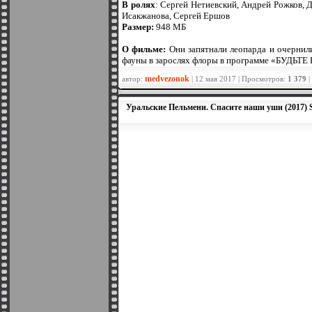
В ролях
: Сергей Нетиевский, Андрей Рожков, 
Исакжанова, Сергей Ершов
Размер:
948 МБ
О фильме:
Они запятнали леопарда и очернили
фауны в зарослях флоры в программе «БУДЬТЕ
medvezonok
автор:
| 12 мая 2017 | Просмотров:
1 379
|
Уральские Пельмени. Спасите наши уши (2017)