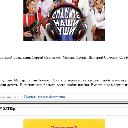
Дмитрий Брекоткин, Сергей Светлаков, Максим Ярица, Дмитрий Соколов, Стеф
 яд, как Моцарт, но не болеют. Они в совершенстве владеют любым музыка
 ними делать. В песнях они больше всего любят пляски. Вместе они могут с
Скачать фильм бесплатно
Комментариев:
0
|
7) SATRip