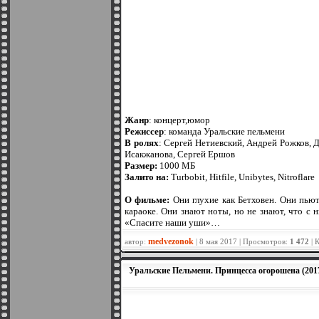
Жанр
: концерт,юмор
Режиссер
: команда Уральские пельмени
В ролях
: Сергей Нетиевский, Андрей Рожков, 
Исакжанова, Сергей Ершов
Размер:
1000 МБ
Залито на:
Turbobit, Hitfile, Unibytes, Nitroflare
О фильме:
Они глухие как Бетховен. Они пьют
караоке. Они знают ноты, но не знают, что с
«Спасите наши уши»…
medvezonok
автор:
| 8 мая 2017 | Просмотров:
1 472
| 
Уральские Пельмени. Принцесса огорошена (201