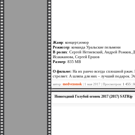
Жанр
: концерт,юмор
Режиссер
: команда Уральские пельмени
В ролях
: Сергей Нетиевский, Андрей Рожков, 
Исакжанова, Сергей Ершов
Размер
: 835 MB
О фильме:
На их ранчо всегда сплошной ржач. 
стреляет. А шляпа для них – лучший подарок. 
medvezonok
автор:
| 1 мая 2017 | Просмотров:
1 455
| 
Новогодний Голубой огонек 2017 (2017) SATRip