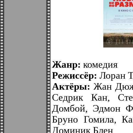
Жанр:
комедия
Режиссёр:
Лоран 
Актёры:
Жан Дюж
Седрик Кан, Сте
Домбой, Эдмон Фр
Бруно Гомила, Ка
Доминик Блен