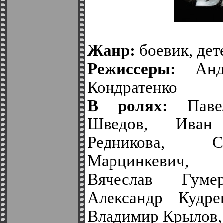
Жанр:
боевик, дет
Режиссеры:
Андр
Кондратенко
В ролях:
Павел
Шведов, Иван 
Редникова, С
Марцинкевич, 
Вячеслав Гуме
Александр Кудре
Владимир Крылов,