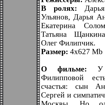
В ролях:
Дарья 
Ульянов, Дарья А
Екатерина Солом
Татьяна Щанкина
Олег Филипчик.
Размер:
4х627 Mb
О фильме:
У 3
Филипповой ест
счастья: сын А
Сергей и симпатич
Москвы. Но од