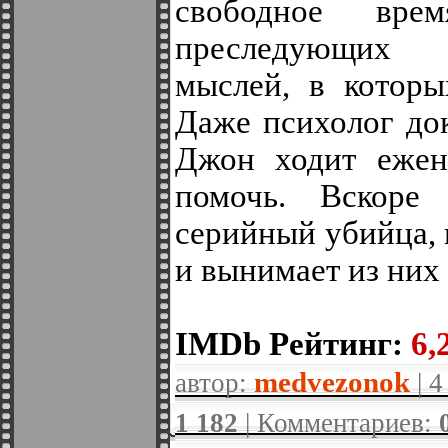
свободное вре
преследующих 
мыслей, в которы
Даже психолог до
Джон ходит ежен
помочь. Вскоре 
серийный убийца,
и вынимает из них
IMDb Рейтинг:
6,2
medvezonok
автор:
| 4
1 182
| Комментариев: