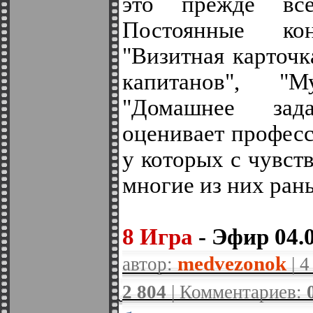
это прежде все
Постоянные ко
"Визитная карточк
капитанов", "М
"Домашнее зад
оценивает профес
у которых с чувст
многие из них ран
8 Игра
- Эфир 04.
medvezonok
автор:
| 4
2 804
| Комментариев: