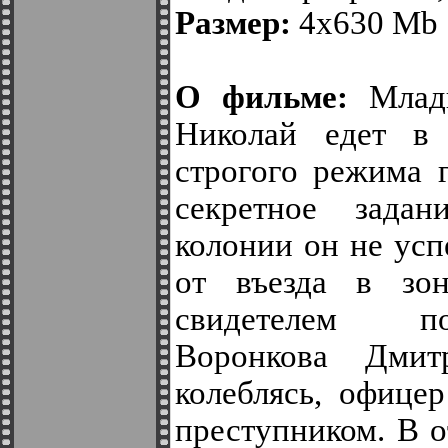
Размер:
4х630 Mb
О фильме:
Младш
Николай едет в 
строгого режима 
секретное зада
колонии он не усп
от въезда в зон
свидетелем по
Воронкова Дми
колеблясь, офице
преступником. В о