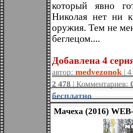
который явно го
Николая нет ни к
оружия. Тем не мен
беглецом....
Добавленa 4 серия
medvezonok
автор:
| 4
2 478
| Комментариев:
бесплатно
Мачеха (2016) WEB