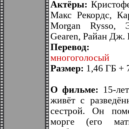
Актёры:
Кристофе
Макс Рекордс, Ка
Morgan Rysso, 
Gearen, Райан Дж.
Перево
многоголосый
Размер:
1,46 ГБ + 
О фильме:
15-ле
живёт с разведён
сестрой. Он пом
морге (его мат