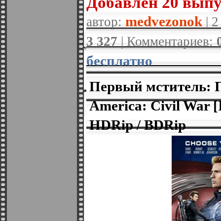
Добавлен 20 вып
medvezonok
автор:
| 2
3 327
| Комментариев:
бесплатно
Первый мститель: П
America: Civil War
HDRip / BDRip