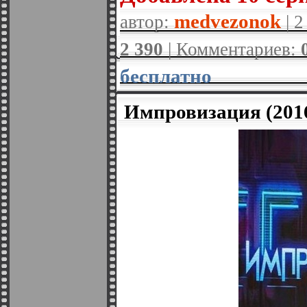
medvezonok
автор:
| 2
2 390
| Комментариев:
бесплатно
Импровизация (201