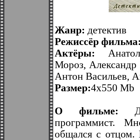
Жанр:
детектив
Режиссёр фильма
Актёры:
Анато
Мороз, Александр
Антон Васильев, 
Размер:
4х550 Mb
О фильме:
Де
программист. М
общался с отцом. 