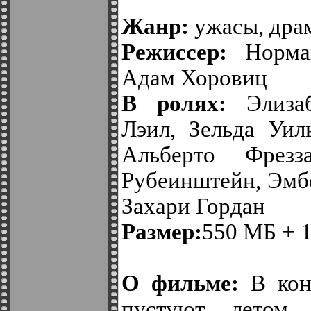
Жанр:
ужасы, драм
Режиссер:
Норма
Адам Хоровиц
В ролях:
Элиза
Лэил, Зельда Уил
Альберто Фрез
Рубеинштейн, Эмб
Захари Гордан
Размер:
550 МБ + 1
О фильме:
В конц
пустуют летом,