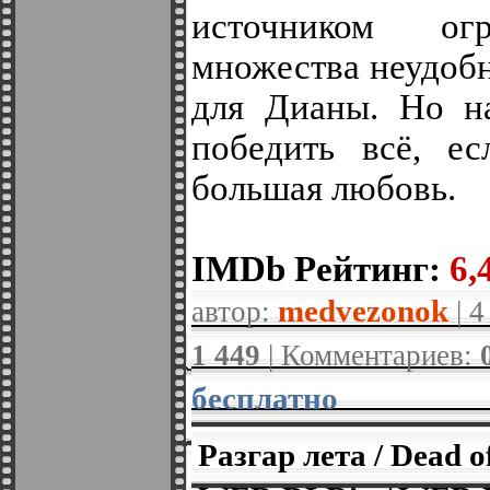
источником о
множества неудоб
для Дианы. Но н
победить всё, ес
большая любовь.
IMDb Рейтинг:
6,4
medvezonok
автор:
| 4
1 449
| Комментариев:
бесплатно
Разгар лета / Dead o