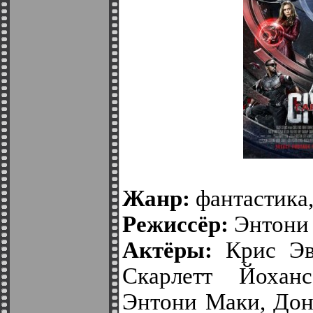
Жанр:
фантастика
Режиссёр:
Энтони 
Актёры:
Крис Эв
Скарлетт Йоханс
Энтони Маки, Дон