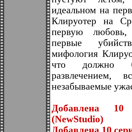
идеальном на перв
Клируотер на Ср
первую любовь
первые убийст
мифология Клируо
что должно б
развлечением, в
незабываемые ужас
Добавлена 10 
(NewStudio)
Добавлена 10 сери