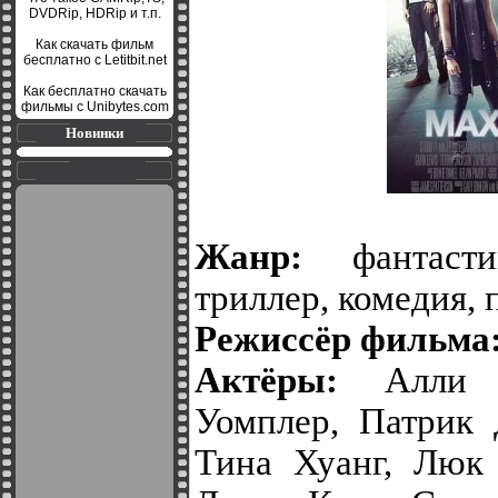
DVDRip, HDRip и т.п.
Как скачать фильм
бесплатно с Letitbit.net
Как бесплатно скачать
фильмы с Unibytes.com
Новинки
Жанр:
фантаст
триллер, комедия,
Режиссёр фильма
Актёры:
Алли
Уомплер, Патрик 
Тина Хуанг, Люк 