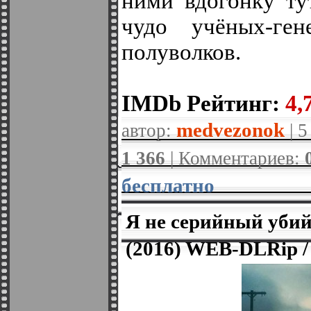
ними вдогонку ту
чудо учёных-ге
полуволков.
IMDb Рейтинг:
4,7
medvezonok
автор:
| 5
1 366
| Комментариев:
бесплатно
Я не серийный убийца
(2016) WЕB-DLRip 