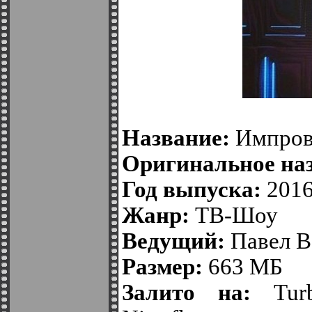
Название:
Импров
Оригинальное на
Год выпуска:
201
Жанр:
ТВ-Шоу
Ведущий:
Павел В
Размер:
663 МБ
Залито на:
Tur