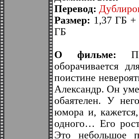
Перевод:
Дублиро
Размер:
1,37 ГБ + 
ГБ
О фильме:
Пот
оборачивается дл
поистине невероя
Александр. Он уме
обаятелен. У нег
юмора и, кажется,
одного… Его рост
Это небольшое пр