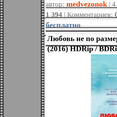
medvezonok
автор:
| 4
1 394
| Комментариев:
бесплатно
Любовь не по размер
(2016) HDRip / BDR