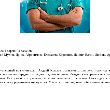
а, Георгий Тараканов
ргей Мухин, Ирина Абросимова, Елизавета Коровина, Даниил Елгин, Любовь 
успешный врач-гинеколог Андрей Крылов оставляет столичную практику в
бе внимание сотрудниц и пациенток, чем вызывает безудержную ревность колл
вы. Все уже почти уверены: новичок явно что-то скрывает. Пока одни ко
ает к нему романтические чувства. Масла в огонь подливает обиженная экс-не