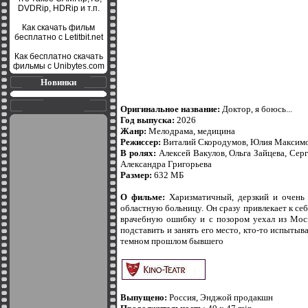
DVDRip, HDRip и т.п.
Как скачать фильм
бесплатно с Letitbit.net
Как бесплатно скачать
фильмы с Unibytes.com
Новинки
Оригинальное название:
Доктор, я боюсь...
Год выпуска:
2026
Жанр:
Мелодрама, медицина
Режиссер:
Виталий Скородумов, Юлия Максимов
В ролях:
Алексей Вакулов, Ольга Зайцева, Се
Александра Григорьева
Размер:
632 МБ
О фильме:
Харизматичный, дерзкий и очень 
областную больницу. Он сразу привлекает к се
врачебную ошибку и с позором уехал из Моск
подставить и занять его место, кто-то испытыв
темном прошлом бывшего
Выпущено:
Россия, Энджой продакшн