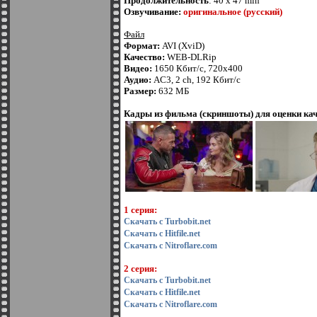
Продолжительность
: 40 x 47 min
Озвучивание:
оригинальное (русский)
Файл
Формат:
AVI (XviD)
Качество:
WEB-DLRip
Видео:
1650 Кбит/с, 720x400
Аудио:
AC3, 2 ch, 192 Кбит/с
Размер:
632 МБ
Кадры из фильма (скриншоты) для оценки кач
1 серия:
Скачать с Turbobit.net
Скачать с Hitfile.net
Скачать с Nitroflare.com
2 серия:
Скачать с Turbobit.net
Скачать с Hitfile.net
Скачать с Nitroflare.com