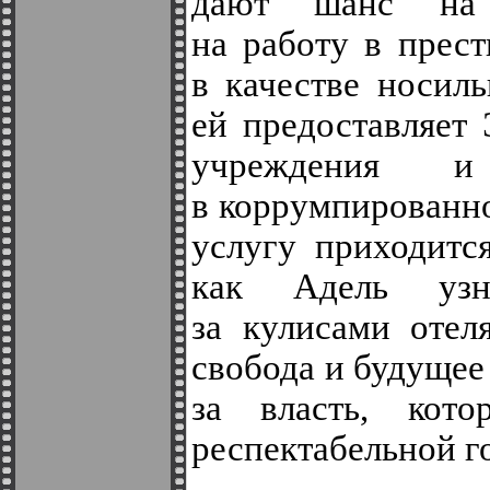
дают шанс на 
на работу в прес
в качестве носил
ей предоставляет 
учреждения и
в коррумпированно
услугу приходитс
как Адель узн
за кулисами отел
свобода и будущее
за власть, кото
респектабельной г