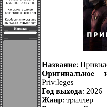
DVDRip, HDRip и т.п.
Как скачать фильм
бесплатно с Letitbit.net
Как бесплатно скачать
фильмы с Unibytes.com
Новинки
Название
: Привил
Оригинальное н
Privileges
Год выхода
: 2026
Жанр
: триллер