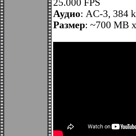
25.000 FPS
Аудио
: AC-3, 384 k
Размер
: ~700 MB x