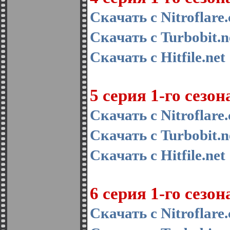
Скачать с Nitroflare
Скачать с Turbobit.n
Скачать с Hitfile.net
5 серия 1-го сезон
Скачать с Nitroflare
Скачать с Turbobit.n
Скачать с Hitfile.net
6 серия 1-го сезон
Скачать с Nitroflare