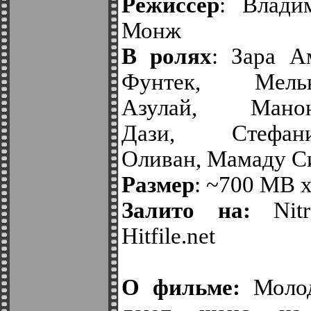
Режиссер
: Влади
Монж
В ролях
: Зара 
Фунтек, Мел
Азулай, Ман
Дази, Стефа
Оливан, Мамаду С
Размер
: ~700 MB x
Залито на:
Nit
Hitfile.net
О фильме:
Моло