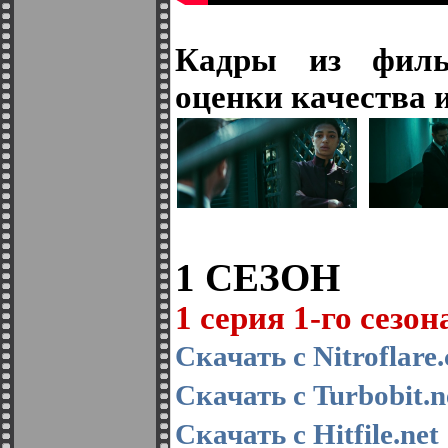
Кадры из филь
оценки качества 
1 СЕЗОН
1 серия 1-го сезон
Скачать с Nitroflare
Скачать с Turbobit.n
Скачать с Hitfile.net