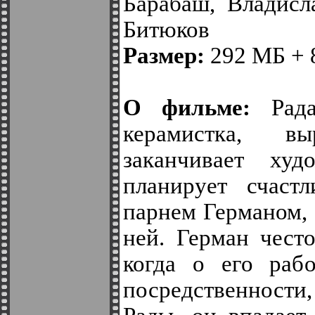
Барабаш, Владисл
Битюков
Размер:
292 МБ + 
О фильме:
Рада,
керамистка, в
заканчивает ху
планирует счаст
парнем Германом, 
ней. Герман чест
когда о его рабо
посредственности