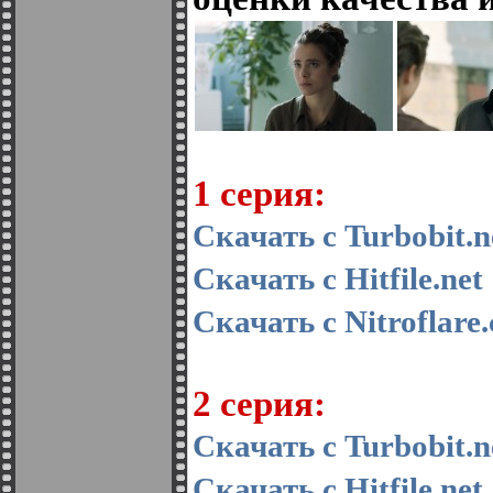
1 серия:
Скачать с Turbobit.n
Скачать с Hitfile.net
Скачать с Nitroflare
2 серия:
Скачать с Turbobit.n
Скачать с Hitfile.net