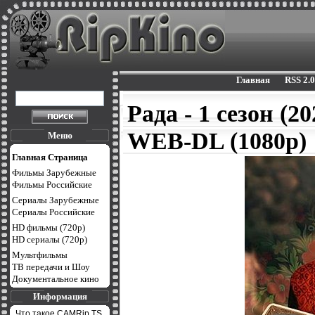
Главная
RSS 2.0
Рада - 1 сезон (
WEB-DL (1080p)
Меню
Главная Страница
Фильмы Зарубежные
Фильмы Российские
Сериалы Зарубежные
Сериалы Российские
HD фильмы (720p)
HD сериалы (720p)
Мультфильмы
ТВ передачи и Шоу
Документальное кино
Информация
Что такое CAMRip,TS,