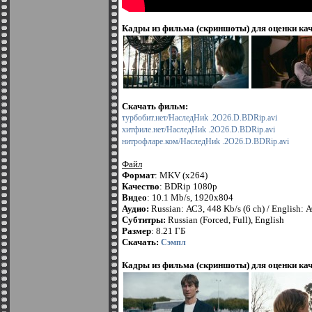
Кадры из фильма (скриншоты) для оценки кач
Скачать фильм:
турбобит.нет/HacлeдHиk .2O26.D.BDRip.avi
хитфиле.нет/HacлeдHиk .2O26.D.BDRip.avi
нитрофларе.ком/HacлeдHиk .2O26.D.BDRip.avi
Файл
Формат
: MKV (x264)
Качество
: BDRip 1080p
Видео
: 10.1 Мb/s, 1920x804
Аудио:
Russian: АС3, 448 Kb/s (6 ch) / English: А
Субтитры:
Russian (Forced, Full), English
Размер
: 8.21 ГБ
Скачать:
Сэмпл
Кадры из фильма (скриншоты) для оценки кач