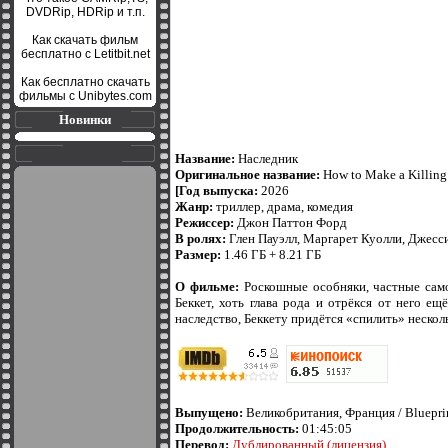
DVDRip, HDRip и т.п.
Как скачать фильм
бесплатно с Letitbit.net
Как бесплатно скачать
фильмы с Unibytes.com
Новинки
Название:
Наследник
Оригинальное название:
How to Make a Killing
[Год выпуска:
2026
Жанр:
триллер, драма, комедия
Режиссер:
Джон Паттон Форд
В ролях:
Глен Пауэлл, Маргарет Куолли, Джесси
Размер:
1.46 ГБ + 8.21 ГБ
О фильме:
Роскошные особняки, частные само
Беккет, хоть глава рода и отрёкся от него е
наследство, Беккету придётся «спилить» несколь
Выпущено:
Великобритания, Франция / Blueprint
Продолжительность:
01:45:05
Перевод:
Дублированный (лицензия)