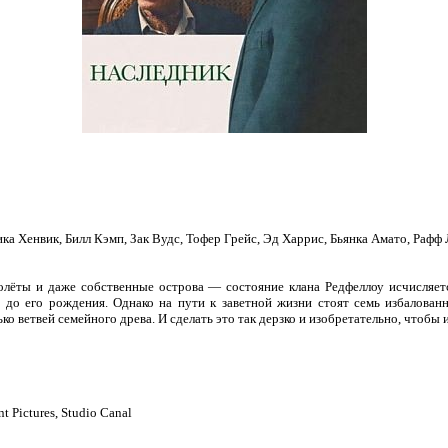
ка Хенвик, Билл Кэмп, Зак Вудс, Тофер Грейс, Эд Харрис, Бьянка Амато, Рафф
лёты и даже собственные острова — состояние клана Редфеллоу исчисляетс
щё до его рождения. Однако на пути к заветной жизни стоят семь избалова
ко ветвей семейного древа. И сделать это так дерзко и изобретательно, чтобы 
 Pictures, Studio Canal