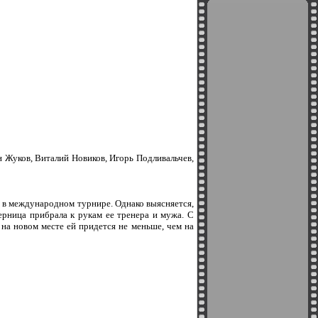
 Жуков, Виталий Новиков, Игорь Подливальчев,
 в международном турнире. Однако выясняется,
ерница прибрала к рукам ее тренера и мужа. С
на новом месте ей придется не меньше, чем на