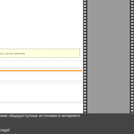
под своим именем.
онние общедоступные источники в интернете.
сюда!