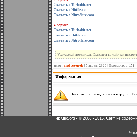
Скачать с Turbobit.net
Скачать с Hitfile.net
Скачать с Nitroflare.com
4 серия:
Скачать с Turbobit.net
Скачать с Hitfile.net
Скачать с Nitroflare.com
Уважаемый посетитель, Вы зашли на сайт как незаре
medvezonok
автор:
|
5 апреля 2026
|
Просмотров:
151
Информация
Посетители, находящиеся в группе
Го
RipKino.org - © 2008 - 2015. Сайт не соде
Реши