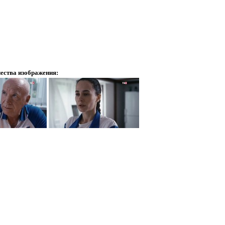
ества изображения: