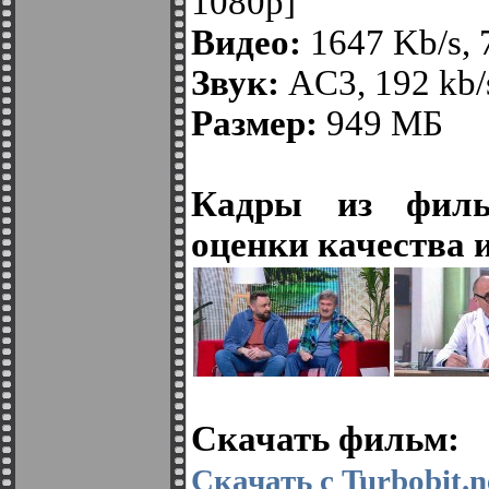
1080p]
Видео:
1647 Kb/s,
Звук:
AC3, 192 kb/s
Размер:
949 МБ
Кадры из филь
оценки качества 
Скачать фильм:
Скачать с Turbobit.n