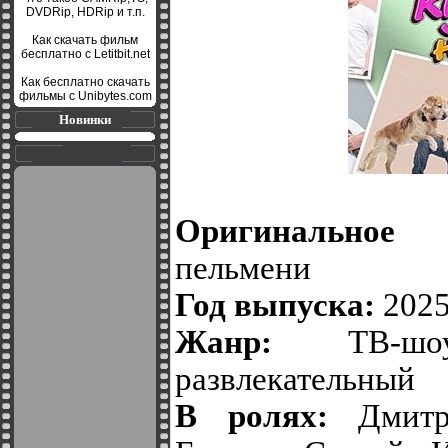
DVDRip, HDRip и т.п.
Как скачать фильм
бесплатно с Letitbit.net
Как бесплатно скачать
фильмы с Unibytes.com
Новинки
Оригинальное н
пельмени
Год выпуска:
202
Жанр:
ТВ-шоу
развлекательный
В ролях:
Дмитри