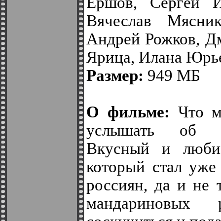
Ершов, Сергей И
Вячеслав Мясник
Андрей Рожков, Д
Ярица, Илана Юрь
Размер:
949 МБ
О фильме:
Что мо
услышать об у
Вкусный и люби
который стал уже
россиян, да и не 
мандариновых 