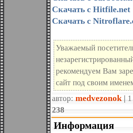
Скачать с Hitfile.net
Скачать с Nitroflare
Уважаемый посетитель
незарегистрированный
рекомендуем Вам заре
сайт под своим имене
medvezonok
автор:
|
1
238
Информация