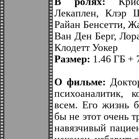
В ролях:
Крист
Лекаплен, Клэр Ш
Райан Бенсетти, Ж
Ван Ден Берг, Лор
Клодетт Уокер
Размер:
1.46 ГБ + 
О фильме:
Доктор
психоаналитик, к
всем. Его жизнь 
бы не этот очень 
навязчивый пацие