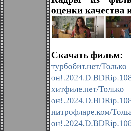
оценки качества 
Скачать фильм:
турбобит.
он!.2024.D.BDRip.10
хитфиле.н
он!.2024.D.BDRip.10
нитрофларе
он!.2024.D.BDRip.10