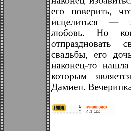
наконец избавитьс
его поверить, чт
исцелиться — 
любовь. Но ког
отпраздновать 
свадьбы, его доч
наконец-то нашла
которым являетс
Дамиен. Вечеринка