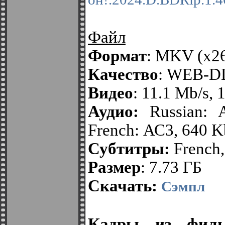
Файл
Формат
: MKV (x2
Качество
: WEB-D
Видео
: 11.1 Mb/s,
Аудио:
Russian: А
French: АС3, 640 Kb
Субтитры:
French,
Размер
: 7.73 ГБ
Скачать:
Сэмпл
Кадры из филь