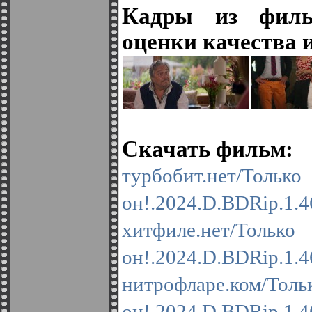
Кадры из филь
оценки качества 
Скачать фильм:
турбобит.
он!.2024.D.BDRip.1.4
хитфиле.н
он!.2024.D.BDRip.1.4
нитрофларе
он!.2024.D.BDRip.1.4