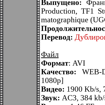
Выпущено:
Франци
Production, TF1 S
matographique (UG
Продолжительнос
Перевод:
Дублиро
Файл
Формат
: AVI
Качество:
WEB-
1080p]
Видео:
1900 Kb/s,
Звук:
AC3, 384 kb/s