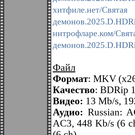
хитфиле.нет/Свя
демонов.2025.D.HDRi
нитрофларе.ком/С
демонов.2025.D.HDRi
Файл
Формат
: MKV (x2
Качество
: BDRip 
Видео:
13 Mb/s, 1
Аудио:
Russian: AC
AC3, 448 Kb/s (6 c
(6 ch)