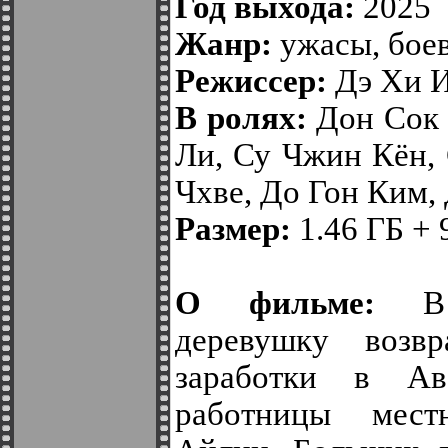
Год выхода:
2025
Жанр:
ужасы, бое
Режиссер:
Дэ Хи 
В ролях:
Дон Сок 
Ли, Су Чжин Кён,
Чхве, До Гон Ким,
Размер:
1.46 ГБ + 
О фильме:
В т
деревушку возв
заработки в Ав
работницы мес