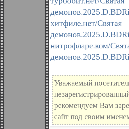
турбобит.нет/Св
демонов.2025.D.BDR
хитфиле.нет/Свя
демонов.2025.D.BDR
нитрофларе.ком/С
демонов.2025.D.BDR
Уважаемый посетитель
незарегистрированный
рекомендуем Вам заре
сайт под своим имене