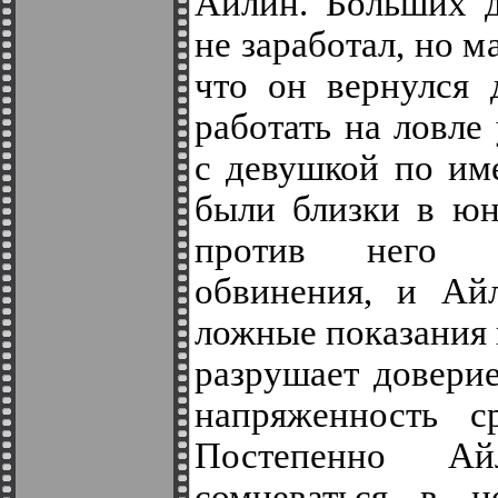
Айлин. Больших д
не заработал, но м
что он вернулся 
работать на ловле
с девушкой по им
были близки в юн
против него в
обвинения, и Айл
ложные показания 
разрушает довери
напряженность с
Постепенно Ай
сомневаться в н