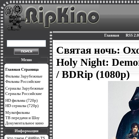
Главная
RSS 2.0
Святая ночь: Охо
Holy Night: Demo
Меню
Главная Страница
/ BDRip (1080p)
Фильмы Зарубежные
Фильмы Российские
Сериалы Зарубежные
Сериалы Российские
HD фильмы (720p)
HD сериалы (720p)
Мультфильмы
ТВ передачи и Шоу
Документальное кино
Информация
Что такое CAMRip,TS,