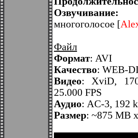
Продолжительнос
Озвучивание:
Пр
многоголосое [
Ale
Файл
Формат
: AVI
Качество
: WEB-D
Видео
: XviD, 170
25.000 FPS
Аудио
: AC-3, 192 k
Размер
: ~875 MB x