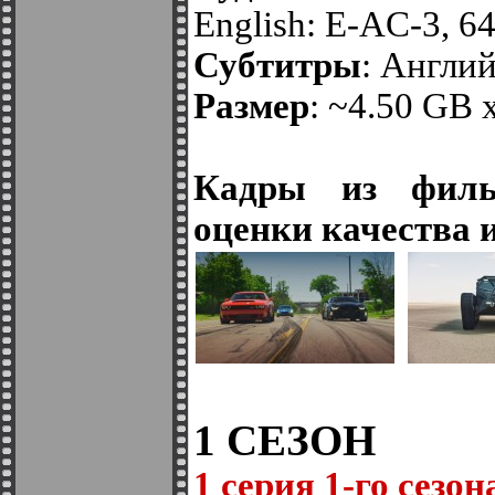
English: E-AC-3, 64
Субтитры
: Англи
Размер
: ~4.50 GB 
Кадры из филь
оценки качества 
1 СЕЗОН
1 серия 1-го сезон