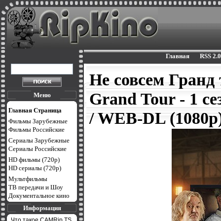
Главная
RSS 2.0
Не совсем Гранд 
Grand Tour - 1 с
Меню
Главная Страница
/ WEB-DL (1080p
Фильмы Зарубежные
Фильмы Российские
Сериалы Зарубежные
Сериалы Российские
HD фильмы (720p)
HD сериалы (720p)
Мультфильмы
ТВ передачи и Шоу
Документальное кино
Информация
Что такое CAMRip,TS,