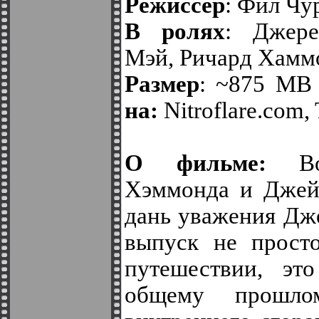
Режиссер
: Фил Чу
В ролях
: Джере
Мэй, Ричард Хамм
Размер
: ~875 MB 
на:
Nitroflare.com, 
О фильме:
В
Хэммонда и Джейм
дань уважения Дж
выпуск не просто
путешествии, эт
общему прошлом