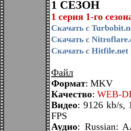
1 СЕЗОН
1 серия 1-го сезон
Скачать с Turbobit.n
Скачать с Nitroflare
Скачать с Hitfile.net
Файл
Формат
: MKV
Качество
:
WEB-DL
Видео
: 9126 kb/s,
FPS
Аудио
: Russian: 