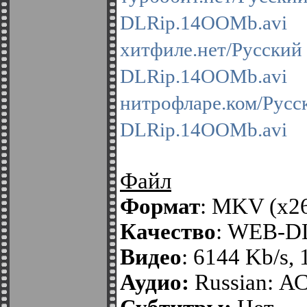
DLRip.14OOMb.avi
хитфиле.нет/Русс
DLRip.14OOMb.avi
нитрофларе.ком/Ру
DLRip.14OOMb.avi
Файл
Формат
: MKV (x2
Качество
: WEB-D
Видео
: 6144 Kb/s,
Аудио:
Russian: АС