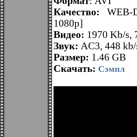
Формат
: AVI
Качество:
WEB-
1080p]
Видео:
1970 Kb/s,
Звук:
AC3, 448 kb/s
Размер:
1.46 GB
Скачать:
Сэмпл