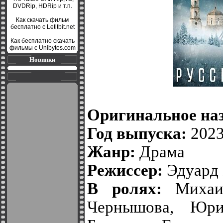
DVDRip, HDRip и т.п.
Как скачать фильм
бесплатно с Letitbit.net
Как бесплатно скачать
фильмы с Unibytes.com
Новинки
Оригинальное на
Год выпуска:
202
Жанр:
Драма
Режиссер:
Эдуард 
В ролях:
Михаил
Чернышова, Юри