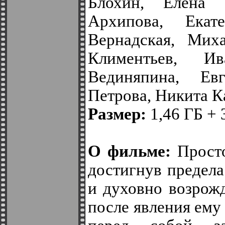
Блохин, Елена 
Архипова, Екат
Вернадская, Мих
Климентьев, И
Вединяпина, Ев
Петрова, Никита 
Размер:
1,46 ГБ + 
О фильме:
Просто
достигнув предела
и духовно возрожд
после явления ему 