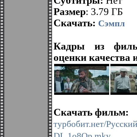
Субтитры:
Нет
Размер
: 3.79 ГБ
Скачать:
Сэмпл
Кадры из филь
оценки качества 
Скачать фильм:
турбобит.нет/Рус
DL.1o8Op.mkv