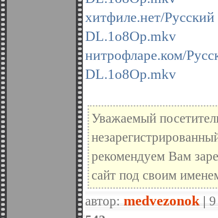
хитфиле.нет/Русс
DL.1o8Op.mkv
нитрофларе.ком/Ру
DL.1o8Op.mkv
Уважаемый посетитель
незарегистрированный
рекомендуем Вам заре
сайт под своим имене
medvezonok
автор:
|
9