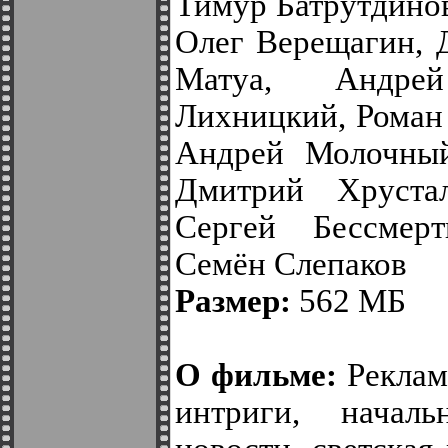
Тимур Батрутдинов
Олег Верещагин, 
Матуa, Андре
Лихницкий, Роман
Андрей Молочный
Дмитрий Хрустал
Сергей Бессмер
Семён Слепаков
Размер:
562 МБ
О фильме:
Реклама
интриги, начал