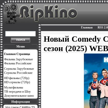
Главная
RSS 2.0
Новый Comedy Cl
сезон (2025) WE
Меню
Главная Страница
Фильмы Зарубежные
Фильмы Российские
Сериалы Зарубежные
Сериалы Российские
HD фильмы (720p)
HD сериалы (720p)
Мультфильмы
ТВ передачи и Шоу
Документальное кино
Информация
Что такое CAMRip,TS,