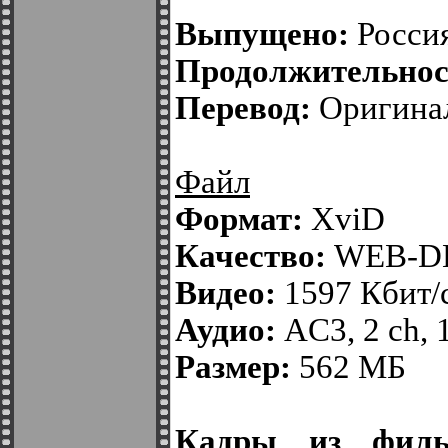
Выпущено:
Росси
Продолжительнос
Перевод:
Оригина
Файл
Формат:
XviD
Качество:
WEB-D
Видео:
1597 Кбит/
Аудио:
AC3, 2 ch, 
Размер:
562 МБ
Кадры из филь