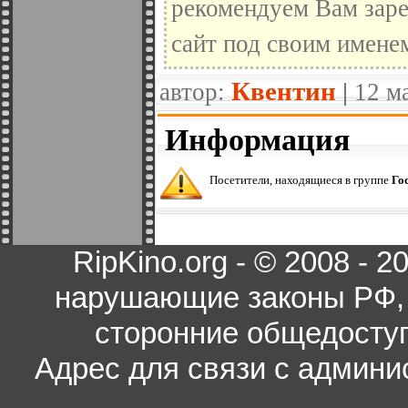
рекомендуем Вам заре
сайт под своим имене
Квентин
автор:
|
12 м
Информация
Посетители, находящиеся в группе
Го
RipKino.org - © 2008 - 
нарушающие законы РФ, 
сторонние общедоступ
Адрес для связи с админи