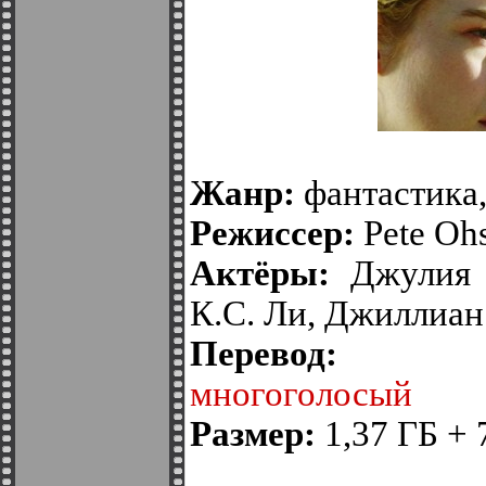
Жанр:
фантастика,
Режиссер:
Pete Ohs
Актёры:
Джулия Г
К.С. Ли, Джиллиа
Перево
многоголосый
Размер:
1,37 ГБ + 