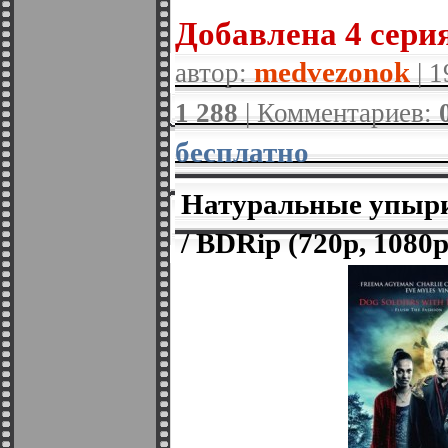
Добавленa 4 серия
medvezonok
автор:
| 1
1 288
| Комментариев:
бесплатно
Натуральные упыри 
/ BDRip (720p, 1080p