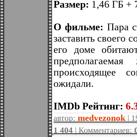
Размер:
1,46 ГБ + 
О фильме:
Пара с
заставить своего со
его доме обитают
предполагаемая
происходящее с
ожидали.
IMDb Рейтинг:
6.3
medvezonok
автор:
| 1
1 404
| Комментариев: