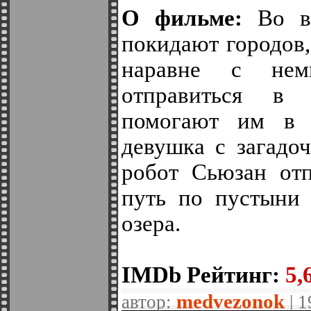
О фильме:
Во вр
покидают городов
наравне с нем
отправиться в
помогают им в п
девушка с загад
робот Сьюзан отп
путь по пустыни 
озера.
IMDb Рейтинг:
5,6
medvezonok
автор:
| 1