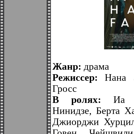
Жанр:
драма
Режиссер:
Нана Э
Гросс
В ролях:
Иа Ш
Нинидзе, Берта Хап
Джиорджи Хурцила
Говен Чейшвили,