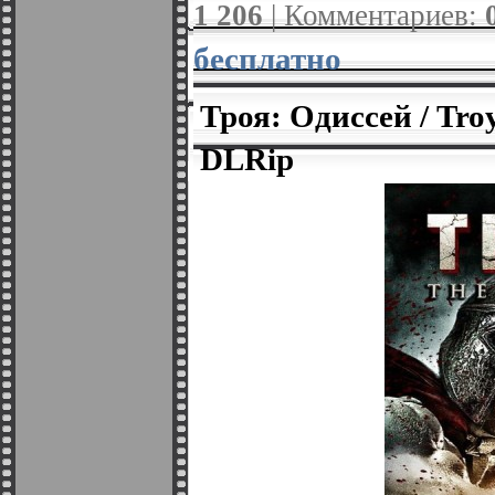
1 206
| Комментариев:
бесплатно
Троя: Одиссей / Tro
DLRip