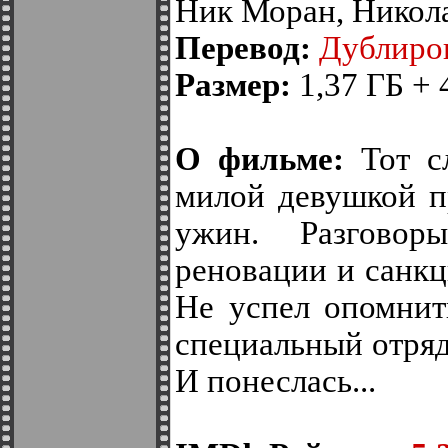
Ник Моран, Никол
Перевод:
Дублиро
Размер:
1,37 ГБ + 
О фильме:
Тот сл
милой девушкой п
ужин. Разгово
реновации и санкц
Не успел опомнит
специальный отряд
И понеслась...