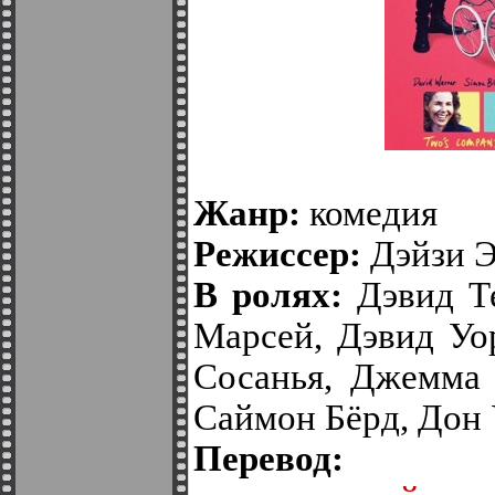
Жанр:
комедия
Режиссер:
Дэйзи Э
В ролях:
Дэвид Те
Марсей, Дэвид Уо
Сосанья, Джемма 
Саймон Бёрд, Дон
Перево