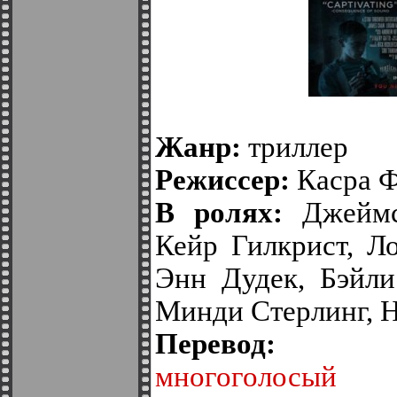
Жанр:
триллер
Режиссер:
Касра Ф
В ролях:
Джеймс
Кейр Гилкрист, Л
Энн Дудек, Бэйли
Минди Стерлинг, 
Перево
многоголосый