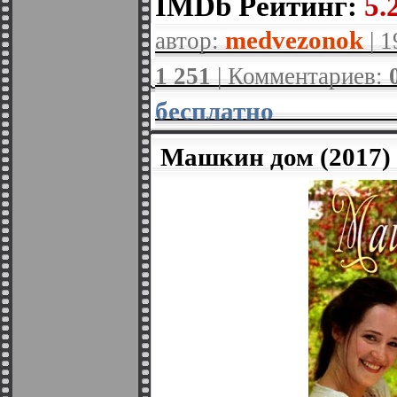
IMDb Рейтинг:
5.2
medvezonok
автор:
| 1
1 251
| Комментариев:
бесплатно
Машкин дом (2017)