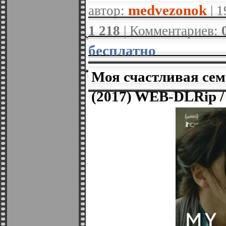
medvezonok
автор:
| 1
1 218
| Комментариев:
бесплатно
Моя счастливая семь
(2017) WEB-DLRip /