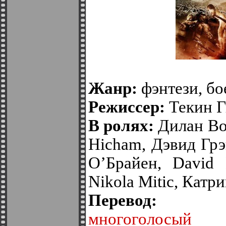
Жанр:
фэнтези, бо
Режиссер:
Текин Г
В ролях:
Дилан Во
Hicham, Дэвид Грэ
О’Брайен, David 
Nikola Mitic, Катр
Перево
многоголосый