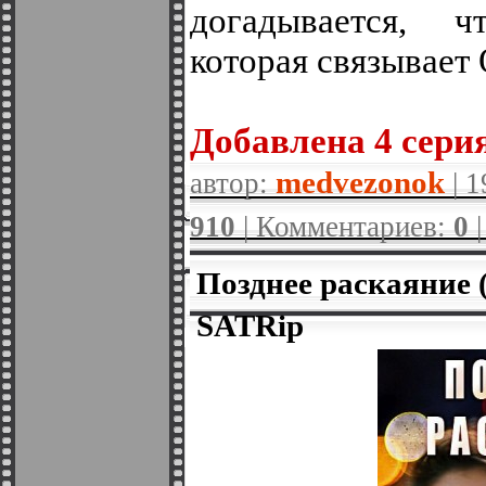
догадывается, ч
которая связывает 
Добавленa 4 серия
medvezonok
автор:
| 1
910
| Комментариев:
0
Позднее раскаяние 
SATRip