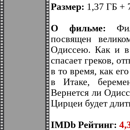
Размер:
1,37 ГБ +
О фильме:
Фил
посвящен велико
Одиссею. Как и в
спасает греков, от
в то время, как ег
в Итаке, береме
Вернется ли Одисс
Цирцеи будет длит
IMDb Рейтинг:
4,3