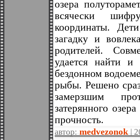
озера полутораме
всячески шифр
координаты. Дети
загадку и вовлек
родителей. Сов
удается найти и
бездонном водоеме
рыбы. Решено сраз
замерзшим про
затерянного озера
прочность.
medvezonok
автор:
| 2