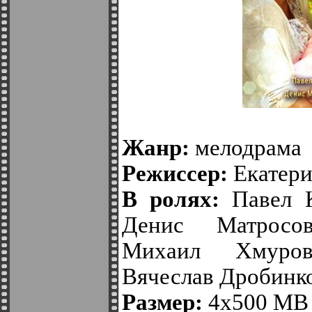
Жанр:
мелодрама
Режиссер:
Екатери
В ролях:
Павел К
Денис Матросов
Михаил Хмуров
Вячеслав Дробинко
Размер:
4х500 MB