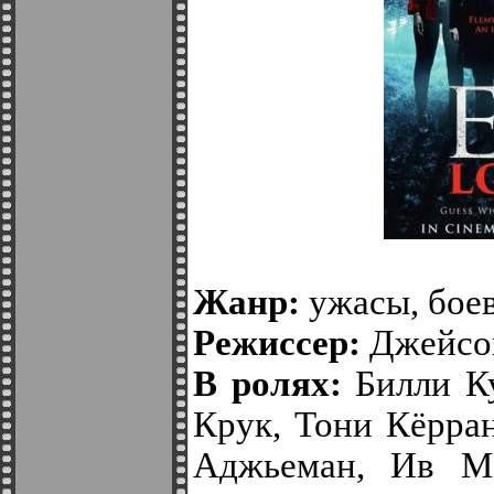
Жанр:
ужасы, боев
Режиссер:
Джейсо
В ролях:
Билли Ку
Крук, Тони Кёрра
Аджьеман, Ив Ма