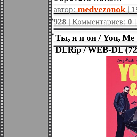
medvezonok
автор:
| 1
928
| Комментариев:
0
Ты, я и он / You, M
DLRip / WEB-DL (72