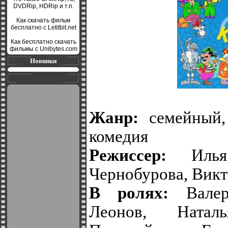
DVDRip, HDRip и т.п.
Как скачать фильм
бесплатно с Letitbit.net
Как бесплатно скачать
фильмы с Unibytes.com
Новинки
Жанр:
семейный, 
комедия
Режиссер:
Илья 
Чернобурова, Вик
В ролях:
Валер
Леонов, Натал