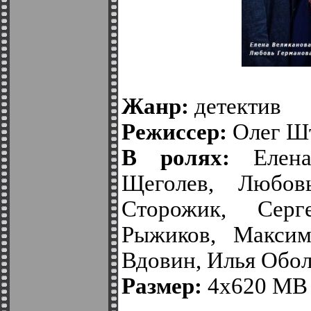
Жанр:
детектив
Режиссер:
Олег Ш
В ролях:
Елена
Щеголев, Любов
Сторожик, Сер
Рыжиков, Максим
Вдовин, Илья Обол
Размер:
4х620 MB