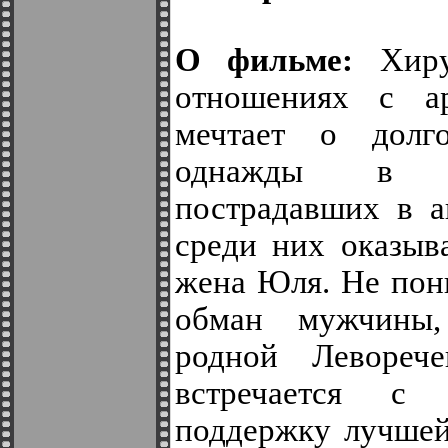
О фильме:
Хиру
отношениях с а
мечтает о долг
однажды в б
пострадавших в а
среди них оказыв
жена Юля. Не пони
обман мужчины
родной Левореч
встречается с
поддержку лучшей