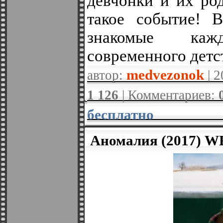
девчонки и их ро
такое событие! 
знакомые ка
современного детс
medvezonok
автор:
| 2
1 126
| Комментариев:
бесплатно
Аномалия (2017) W