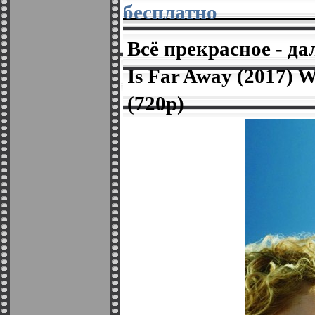
бесплатно
Всё прекрасное - дал
Is Far Away (2017)
(720p)