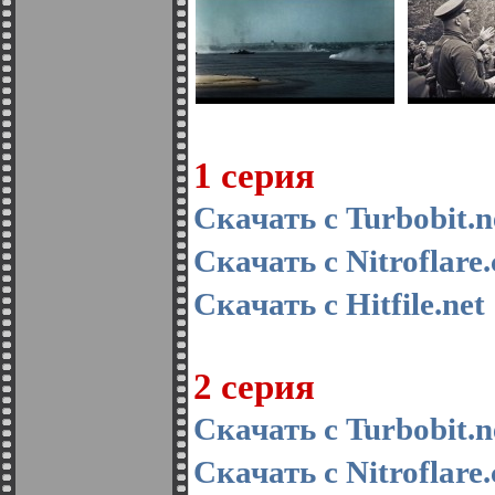
1 серия
Скачать с Turbobit.n
Скачать с Nitroflare
Скачать с Hitfile.net
2 серия
Скачать с Turbobit.n
Скачать с Nitroflare