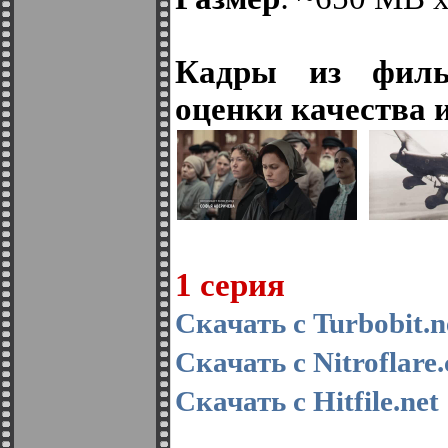
Кадры из филь
оценки качества 
1 серия
Скачать с Turbobit.n
Скачать с Nitroflare
Скачать с Hitfile.net